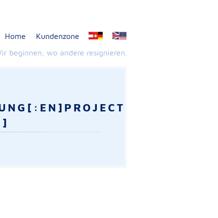
Home
Kundenzone
ir beginnen, wo andere resignieren.
TUNG[:EN]PROJECT
:]