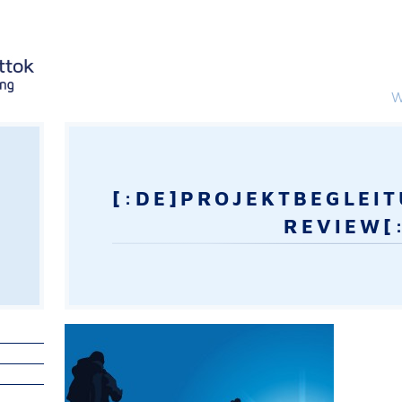
W
[:DE]PROJEKTBEGLEI
REVIEW[